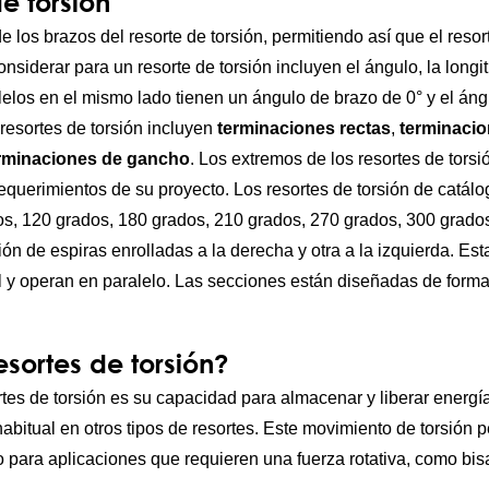
e torsión
los brazos del resorte de torsión, permitiendo así que el resort
siderar para un resorte de torsión incluyen el ángulo, la longit
lelos en el mismo lado tienen un ángulo de brazo de 0° y el áng
esortes de torsión incluyen
terminaciones rectas
,
terminacio
erminaciones de gancho
. Los extremos de los resortes de tors
equerimientos de su proyecto. Los resortes de torsión de catál
os, 120 grados, 180 grados, 210 grados, 270 grados, 300 grado
n de espiras enrolladas a la derecha y otra a la izquierda. Es
y operan en paralelo. Las secciones están diseñadas de forma 
esortes de torsión?
ortes de torsión es su capacidad para almacenar y liberar energí
itual en otros tipos de resortes. Este movimiento de torsión pe
o para aplicaciones que requieren una fuerza rotativa, como bisa