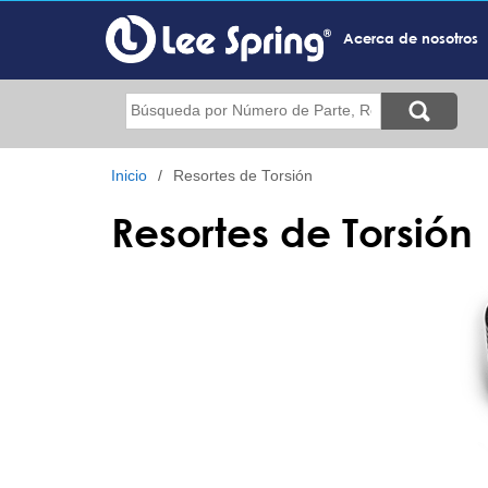
Pasar
al
Acerca de nosotros
contenido
principal
Buscar
Inicio
Resortes de Torsión
Resortes de Torsión