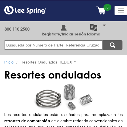
Pasar
al
Tog
contenido
nav
principal
800 110 2500
Regístrate/Iniciar sesión
Idioma
Buscar
Inicio
Resortes Ondulados REDUX™
Resortes ondulados
Los resortes ondulados están diseñados para reemplazar a los
resortes de compresión
de alambre redondo convencionales en