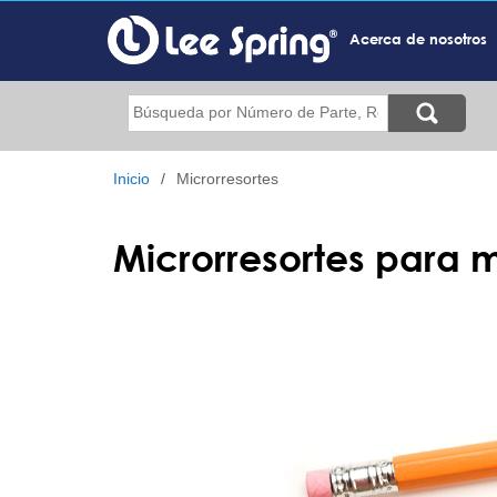
Pasar
al
Acerca de nosotros
contenido
principal
Buscar
Inicio
Microrresortes
Microrresortes para 