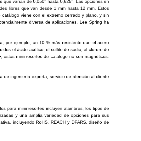
es que varían de 0,050'' hasta 0,625''. Las opciones en
tudes libres que van desde 1 mm hasta 12 mm. Estos
e catálogo viene con el extremo cerrado y plano, y sin
otencialmente diversa de aplicaciones, Lee Spring ha
cia, por ejemplo, un 10 % más resistente que el acero
dos el ácido acético, el sulfito de sodio, el cloruro de
F, estos minirresortes de catálogo no son magnéticos.
 de ingeniería experta, servicio de atención al cliente
os para minirresortes incluyen alambres, los tipos de
vanzadas y una amplia variedad de opciones para sus
ormativa, incluyendo RoHS, REACH y DFARS, diseño de