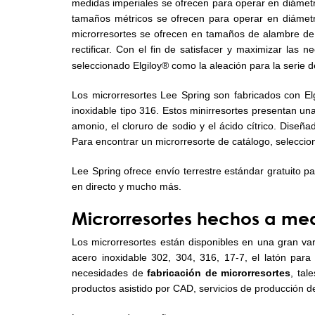
medidas imperiales se ofrecen para operar en diámetros
tamaños métricos se ofrecen para operar en diámet
microrresortes se ofrecen en tamaños de alambre de 0,
rectificar. Con el fin de satisfacer y maximizar la
seleccionado Elgiloy® como la aleación para la serie 
Los microrresortes Lee Spring son fabricados con Elg
inoxidable tipo 316. Estos minirresortes presentan una 
amonio, el cloruro de sodio y el ácido cítrico. Dise
Para encontrar un microrresorte de catálogo, selecci
Lee Spring ofrece envío terrestre estándar gratuito pa
en directo y mucho más.
Microrresortes hechos a me
Los microrresortes están disponibles en una gran var
acero inoxidable 302, 304, 316, 17-7, el latón par
necesidades de
fabricación de microrresortes
, tal
productos asistido por CAD, servicios de producción de