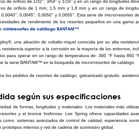
 de orificio de 1/32''; 3/64'' y 1/16'' y en un rango de longitudes libr
ros de orificio de 1 mm; 1,5 mm y 1,8 mm y en un rango de longi
0040''; 0,0045''; 0,0050'' y 0,0055''. Esta serie de microrresortes d
s necesidades de rendimiento de los resortes pequeños en una gama p
minirresortes de catálogo BANTAM™
de
.
iloy®, una aleación de cobalto-níquel conocida por su alta resisten
resistencia superior a la corrosión en la mayoría de los entornos, inclui
ñados para operar en un rango de temperatura de -300 °F hasta 850 °
one la serie BANTAM™ en la búsqueda de microrresortes de catálogo.
ra los pedidos de resortes de catálogo, galvanizado gratuito, asistencia
dida según sus especificaciones
iedad de formas, longitudes y materiales. Los materiales más utilizad
a resortes y el bronce fosforoso. Lee Spring ofrece capacidades a
es como: sistemas avanzados de control de calidad, experiencia n
 prototipos internos y red de cadena de suministro global.