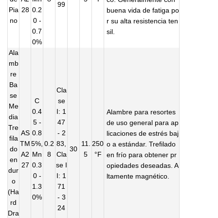
99
Pia
28
0.2
buena vida de fatiga po
no
0 -
r su alta resistencia ten
0.7
sil.
0%
Ala
mb
re
Ba
Cla
se
C
se
Me
0.4
I: 1
Alambre para resortes
dia
5 -
47
de uso general para ap
Tre
AS
0.8
- 2
licaciones de estrés baj
fila
TM
5%,
0.2
83,
11.
250
o a estándar. Trefilado
do
30
A2
Mn
8
Cla
5
°F
en frío para obtener pr
en
27
0.3
se I
opiedades deseadas. A
dur
0 -
I: 1
ltamente magnético.
o
1.3
71
(Ha
0%
- 3
rd
24
Dra