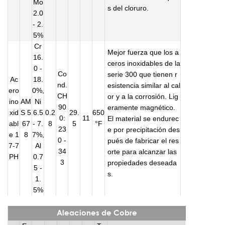
Mo
s del cloruro.
2.0
- 2.
5%
Cr
Mejor fuerza que los a
16.
ceros inoxidables de la
0 -
Co
serie 300 que tienen r
Ac
18.
nd.
esistencia similar al cal
ero
0%,
CH
or y a la corrosión. Lig
ino
AM
Ni
90
eramente magnético.
xid
S 5
6.5
0.2
29.
650
0:
11
El material se endurec
abl
67
- 7.
8
5
°F
23
e por precipitación des
e 1
8
7%,
0 -
pués de fabricar el res
7-7
Al
34
orte para alcanzar las
PH
0.7
3
propiedades deseada
5 -
s.
1.
5%
Aleaciones de Cobre