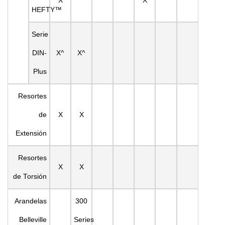
X
X
HEFTY™
Serie
DIN-
X^
X^
Plus
Resortes
de
X
X
Extensión
Resortes
X
X
de Torsión
Arandelas
300
Belleville
Series