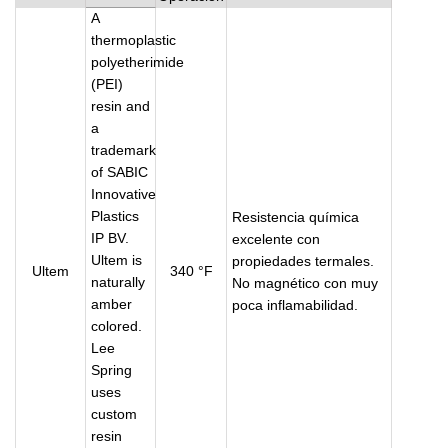
A
thermoplastic
polyetherimide
(PEI)
resin and
a
trademark
of SABIC
Innovative
Plastics
Resistencia química
IP BV.
excelente con
Ultem is
propiedades termales.
Ultem
340 °F
naturally
No magnético con muy
amber
poca inflamabilidad.
colored.
Lee
Spring
uses
custom
resin