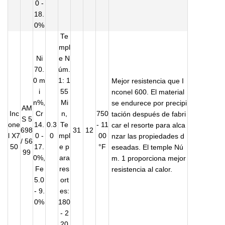
0 -
18.
0%
Te
mpl
Ni
e N
70.
úm.
0 m
1: 1
Mejor resistencia que I
i
55
nconel 600. El material
n%,
Mi
se endurece por precipi
AM
Inc
Cr
n,
750
tación después de fabri
S 5
one
14.
0.3
Te
- 11
car el resorte para alca
698
31
12
l X7
0 -
0
mpl
00
nzar las propiedades d
/ 56
50
17.
e p
°F
eseadas. El temple Nú
99
0%,
ara
m. 1 proporciona mejor
Fe
res
resistencia al calor.
5.0
ort
- 9.
es:
0%
180
- 2
20