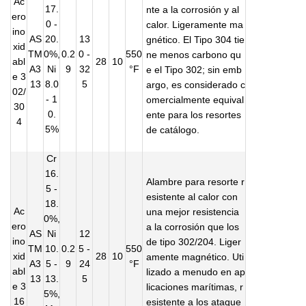
Ac
17.
nte a la corrosión y al
ero
0 -
calor. Ligeramente ma
ino
AS
20.
13
gnético. El Tipo 304 tie
xid
TM
0%,
0.2
0 -
550
ne menos carbono qu
abl
28
10
A3
Ni
9
32
°F
e el Tipo 302; sin emb
e 3
13
8.0
5
argo, es considerado c
02/
- 1
omercialmente equival
30
0.
ente para los resortes
4
5%
de catálogo.
Cr
16.
Alambre para resorte r
5 -
esistente al calor con
18.
Ac
una mejor resistencia
0%,
ero
a la corrosión que los
AS
Ni
12
ino
de tipo 302/204. Liger
TM
10.
0.2
5 -
550
xid
28
10
amente magnético. Uti
A3
5 -
9
24
°F
abl
lizado a menudo en ap
13
13.
5
e 3
licaciones marítimas, r
5%,
16
esistente a los ataque