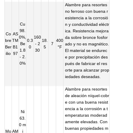
Alambre para resortes
no ferroso con buena r
esistencia a la corrosió
Cu
n y conductividad eléctr
98.
ica. Resistencia mejora
Co
AS
0%,
160
da sobre bronce fosfor
bre
TM
0.3
18.
400
Be
- 2
7
ado y no es magnético.
Ber
B1
0
5
°F
1.8
30
El material se endurec
ilio
97
- 2.
e por precipitación des
0%
pués de fabricar el res
orte para alcanzar prop
iedades deseadas.
Alambre para resortes
de aleación níquel-cobr
e con una buena resist
encia a la corrosión a t
Ni
emperaturas moderad
63.
amente elevadas. Con
0 m
buenas propiedades m
Mo
AM
i