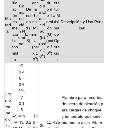
ific
enc
dul
era
Co
o d
aci
De
ia
o d
tur
mp
e El
ón
nsi
Te
e T
a M
Ma
osi
asti
co
da
nsil
orsi
áxi
Descripción y Uso Princ
teri
ció
cid
me
d (l
Mí
ón
ma
ipal
al
n N
ad
rcia
b/in
nim
(G)
de
omi
(E)
l di
3)
a
(psi
Op
nal
(psi
spo
(psi
x
1
era
x
1
6
nibl
x
1
0
)
ció
6
0
)
3
e
0
)
n
C
0.4
8 -
0.5
3%,
Cro
V
Alambre para resortes
mo
0.1
de acero de aleación p
Va
5
ara cargas de choque
na
AS
Min
19
y temperaturas moder
dio
TM
%,
0.2
0 -
11.
425
adamente altas. Altam
te
30