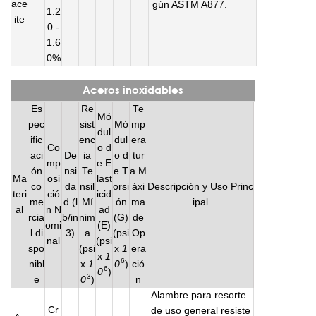
ace
gún ASTM A877.
1.2
ite
0 -
1.6
0%
Aceros inoxidables
Es
Re
Te
Mó
pec
sist
Mó
mp
dul
ific
enc
dul
era
Co
o d
aci
De
ia
o d
tur
mp
e E
ón
nsi
Te
e T
a M
Ma
osi
last
co
da
nsil
orsi
áxi
Descripción y Uso Princ
teri
ció
icid
me
d (l
Mí
ón
ma
ipal
al
n N
ad
rcia
b/in
nim
(G)
de
omi
(E)
l di
3)
a
(psi
Op
nal
(psi
spo
(psi
x
1
era
x
1
6
nibl
x
1
0
)
ció
6
0
)
3
e
0
)
n
Alambre para resorte
Cr
de uso general resiste