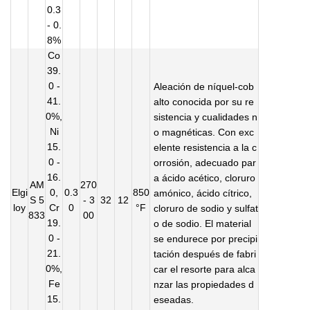
0.3
- 0.
8%
Co
39.
0 -
Aleación de níquel-cob
41.
alto conocida por su re
0%,
sistencia y cualidades n
Ni
o magnéticas. Con exc
15.
elente resistencia a la c
0 -
orrosión, adecuado par
16.
a ácido acético, cloruro
AM
270
Elgi
0,
0.3
850
amónico, ácido cítrico,
S 5
- 3
32
12
loy
Cr
0
°F
cloruro de sodio y sulfat
833
00
19.
o de sodio. El material
0 -
se endurece por precipi
21.
tación después de fabri
0%,
car el resorte para alca
Fe
nzar las propiedades d
15.
eseadas.