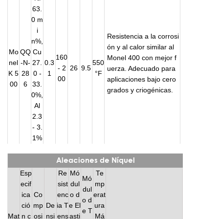
63.
0 m
i
Resistencia a la corrosi
n%,
ón y al calor similar al
Mo
QQ
Cu
160
Monel 400 con mejor f
nel
-N-
27.
0.3
550
- 2
26
9.5
uerza. Adecuado para
K 5
28
0 -
1
°F
00
aplicaciones bajo cero
00
6
33.
grados y criogénicas.
0%,
Al
2.3
- 3.
1%
Aleaciones de Níquel
Esp
Re
Mó
Te
Mó
ecif
sist
dul
mp
dul
ica
Co
enc
o d
erat
o d
ció
mp
De
ia T
e El
ura
e T
Mat
n c
osi
nsi
ens
asti
Má