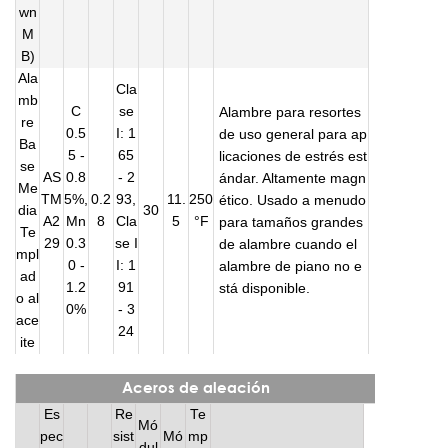
wn
M
B)
Ala
Cla
mb
C
se
Alambre para resortes
re
0.5
I: 1
de uso general para ap
Ba
5 -
65
licaciones de estrés est
se
AS
0.8
- 2
ándar. Altamente magn
Me
TM
5%,
0.2
93,
11.
250
ético. Usado a menudo
dia
30
A2
Mn
8
Cla
5
°F
para tamaños grandes
Te
29
0.3
se I
de alambre cuando el
mpl
0 -
I: 1
alambre de piano no e
ad
1.2
91
stá disponible.
o al
0%
- 3
ace
24
ite
Aceros de aleación
Es
Re
Te
Mó
pec
sist
Mó
mp
dul