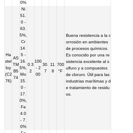
0%
Ni
51.
0 -
63.
5%,
Buena resistencia a la c
Cr
orrosión en ambientes
14.
de procesos químicos.
Ha
5 -
Es conocido por una re
AS
stel
16.
100
sistencia excelente al s
TM
0.3
30.
11.
700
loy
5%,
- 2
ulfuro y a compuestos
B5
2
7
8
°F
(C2
Mo
00
de cloruro. Útil para las
74
76)
15.
industrias marítimas y d
0 -
e tratamiento de residu
17.
os.
0%,
Fe
4.0
- 7.
0%