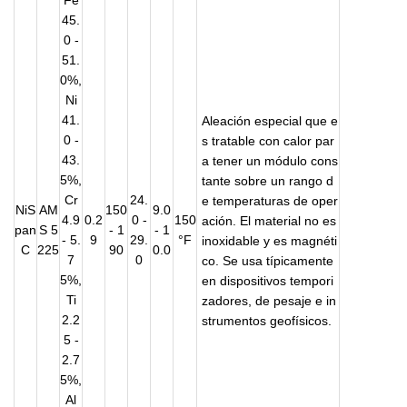
Fe
45.
0 -
51.
0%,
Ni
41.
Aleación especial que e
0 -
s tratable con calor par
43.
a tener un módulo cons
5%,
tante sobre un rango d
Cr
24.
e temperaturas de oper
NiS
AM
150
9.0
4.9
0.2
0 -
150
ación. El material no es
pan
S 5
- 1
- 1
- 5.
9
29.
°F
inoxidable y es magnéti
C
225
90
0.0
7
0
co. Se usa típicamente
5%,
en dispositivos tempori
Ti
zadores, de pesaje e in
2.2
strumentos geofísicos.
5 -
2.7
5%,
Al