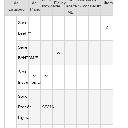
de
de
Elgiloy
Ultem
inoxidable
aceite
Silicon
Berilio
Catálogo
Piano
MB
Serie
X
LeeP™
Serie
X
BANTAM™
Serie
X
X
Instrumental
Serie
Presión
SS316
Ligera