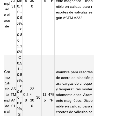
A2
Mn
8
30
5
°F
ente magnético. Dispo
mpl
31
0.7
0
nible en calidad para r
ad
0 -
esortes de válvulas se
o al
0.9
gún ASTM A232.
ace
0%,
ite
Cr
0.8
0 -
1.1
0%
C
0.5
1 -
Cro
Alambre para resortes
0.5
mo
de acero de aleación p
9%,
Sili
ara cargas de choque
Cr
cio
AS
22
y temperaturas moder
0.6
te
TM
0.2
4 -
11.
475
adamente altas. Altam
0 -
30
mpl
A4
8
30
5
°F
ente magnético. Dispo
0.8
ad
01
0
nible en calidad para r
0%,
o al
esortes de válvulas se
Si