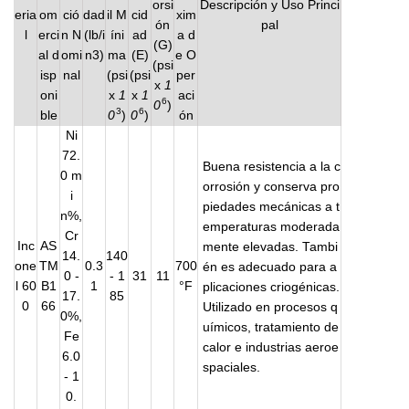
orsi
Descripción y Uso Princi
eria
om
ció
dad
il M
cid
xim
ón
pal
l
erci
n N
(lb/i
íni
ad
a d
(G)
al d
omi
n3)
ma
(E)
e O
(psi
isp
nal
(psi
(psi
per
x
1
oni
x
1
x
1
aci
6
0
)
3
6
ble
0
)
0
)
ón
Ni
72.
Buena resistencia a la c
0 m
orrosión y conserva pro
i
piedades mecánicas a t
n%,
emperaturas moderada
Cr
Inc
AS
mente elevadas. Tambi
14.
140
one
TM
0.3
700
én es adecuado para a
0 -
- 1
31
11
l 60
B1
1
°F
plicaciones criogénicas.
17.
85
0
66
Utilizado en procesos q
0%,
uímicos, tratamiento de
Fe
calor e industrias aeroe
6.0
spaciales.
- 1
0.