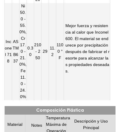
Ni
50.
0 -
55.
Mejor fuerza y resisten
0%,
cia al calor que Inconel
Cr
600. El material se end
Inc
AS
17.
210
110
urece por precipitación
one
TM
0.3
11.
0 -
- 2
29
0 °
después de fabricar el r
l 71
B6
0
2
21.
50
F
esorte para alcanzar la
8
37
0%,
s propiedades deseada
Fe
s.
11.
0 -
24.
0%
Composición Plástica
Temperatura
Descripción y Uso
Material
Máxima de
Notes
Principal
Operación