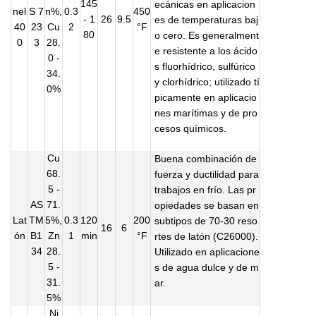
145
ecánicas en aplicacion
nel
S 7
n%,
0.3
450
- 1
26
9.5
es de temperaturas baj
40
23
Cu
2
°F
80
o cero. Es generalment
0
3
28.
e resistente a los ácido
0 -
s fluorhídrico, sulfúrico
34.
y clorhídrico; utilizado tí
0%
picamente en aplicacio
nes marítimas y de pro
cesos químicos.
Cu
Buena combinación de
68.
fuerza y ductilidad para
5 -
trabajos en frío. Las pr
AS
71.
opiedades se basan en
Lat
TM
5%,
0.3
120
200
subtipos de 70-30 reso
16
6
ón
B1
Zn
1
min
°F
rtes de latón (C26000).
34
28.
Utilizado en aplicacione
5 -
s de agua dulce y de m
31.
ar.
5%
Ni