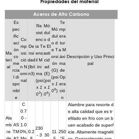
Propiedades del material
Aceros de Alto Carbono
Es
Te
Re
Mó
pec
Mó
mp
sist
dul
ific
dul
era
Co
enc
o d
aci
o d
tur
mp
De
ia T
e El
ón
e T
a M
Ma
osi
nsi
ens
asti
co
orsi
áxi
Descripción y Uso Princi
teri
ció
dad
il M
cid
me
ón
ma
pal
al
n N
(lb/i
íni
ad
rcia
(G)
de
omi
n3)
ma
(E)
l di
(psi
Op
nal
(psi
(psi
spo
x
1
era
x
1
x
1
6
nibl
0
)
ció
3
6
0
)
0
)
e
n
C
Alambre para resorte d
0.7
e alta calidad que es tr
Ala
0 -
efilado en frío con un b
mb
AS
1.0
uen acabado de superf
230
re
TM
0%,
0.2
11.
250
icie. Altamente magnéti
- 3
30
de
A2
Mn
8
5
°F
co. Generalmente con