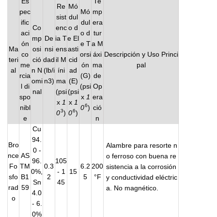
Es
Te
Re
Mó
pec
Mó
mp
sist
dul
ific
dul
era
Co
enc
o d
aci
o d
tur
mp
De
ia T
e El
ón
e T
a M
Ma
osi
nsi
ens
asti
co
orsi
áxi
Descripción y Uso Princi
teri
ció
dad
il M
cid
me
ón
ma
pal
al
n N
(lb/i
íni
ad
rcia
(G)
de
omi
n3)
ma
(E)
l di
(psi
Op
nal
(psi
(psi
spo
x
1
era
x
1
x
1
6
nibl
0
)
ció
3
6
0
)
0
)
e
n
Cu
94.
Bro
Alambre para resorte n
0 -
nce
AS
o ferroso con buena re
96.
105
Fo
TM
0.3
6.2
200
sistencia a la corrosión
0%,
- 1
15
sfo
B1
2
5
°F
y conductividad eléctric
Sn
45
rad
59
a. No magnético.
4.0
o
- 6.
0%