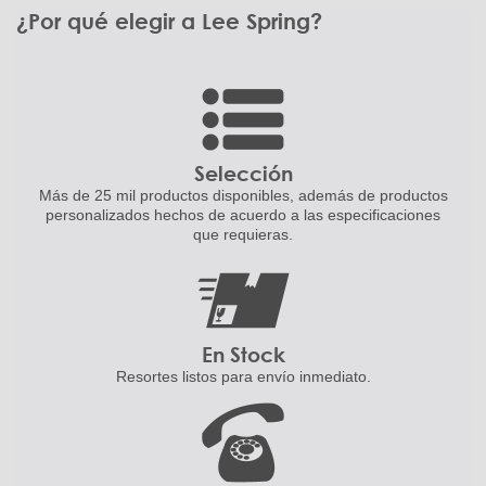
¿Por qué elegir a Lee Spring?
Selección
Más de 25 mil productos disponibles,
además de productos
personalizados
hechos de acuerdo a las
especificaciones
que requieras.
En Stock
Resortes listos para
envío inmediato.