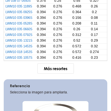
LW 038 07 0550S
0.375
0.25
0.55
0.327
LWM10 035 1189S
0.394
0.276
0.468
0.26
LWM10 035 0925S
0.394
0.276
0.364
0.2
LWM10 035 0396S
0.394
0.276
0.156
0.08
LWM10 035 0528S
0.394
0.276
0.208
0.11
LWM10 035 0660S
0.394
0.276
0.26
0.14
LWM10 035 0792S
0.394
0.276
0.312
0.17
LWM10 035 1321S
0.394
0.276
0.52
0.29
LWM10 035 1453S
0.394
0.276
0.572
0.32
LWM10 018 1453S
0.394
0.276
0.572
0.274
LWM10 035 1057S
0.394
0.276
0.416
0.23
Más resortes
Pagination
Referencia
Selecciona la imagen para ampliarla.