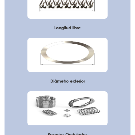
Longitud libre
Diámetro exterior
Resortes Ondulados