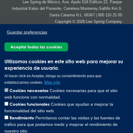
Lee Spring de México, Ave. Apolo 519 Edificio 22, Parque
Industrial Kalos del Poniente, Carretera Monterrey-Saltillo Km.9,
Santa Catarina N.L. 66367 | 800 110 25 00
Copyright © 2026 Lee Spring Company
Guardar preferencias
Aceptar todas las cookies
Utilizamos cookies en este sitio web para mejorar su
experiencia de usuario.
Al hacer click en Aceptar, otorga su consentimiento para que
Más info
establezcamos cookies.
Cookies necesarias
Cookies necesarias para que el sitio
web funcione con normalidad.
Cookies funcionales
Cookies que ayudan a mejorar la
funcionalidad del sitio web.
Rendimiento
Permítanos contar las visitas y las fuentes de
tráfico para que podamos medir y mejorar el rendimiento de
nuestro sitio.