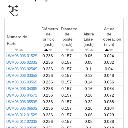
Diámetro
Diámetro
Altura
del
del
Altura
de
Número de
orificio
poste
Libre
operación
Parte
(inch)
(inch)
(inch)
(inch)
LWM06 006 0152S
0.236
0.157
0.06
0.024
LWM06 006 0203S
0.236
0.157
0.08
0.032
LWM06 006 0254S
0.236
0.157
0.1
0.04
LWM06 006 0305S
0.236
0.157
0.12
0.048
LWM06 006 0356S
0.236
0.157
0.14
0.056
LWM06 006 0406S
0.236
0.157
0.16
0.064
LWM06 006 0457S
0.236
0.157
0.18
0.072
LWM06 006 0559S
0.236
0.157
0.22
0.088
LWM06 006 0660S
0.236
0.157
0.26
0.104
LWM06 012 0152S
0.236
0.157
0.06
0.029
LWM06 012 0203S
0.236
0.157
0.08
0.038