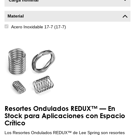
Carga nominal
Material
Acero Inoxidable 17-7 (17-7)
Resortes Ondulados REDUX™ — En
Stock para Aplicaciones con Espacio
Crítico
Los Resortes Ondulados REDUX™ de Lee Spring son resortes