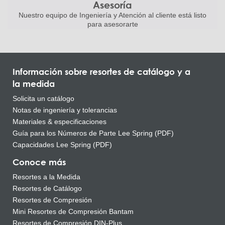
Asesoría
Nuestro equipo de Ingeniería
y Atención al cliente está listo
para asesorarte
Información sobre resortes de catálogo y a
la medida
Solicita un catálogo
Notas de ingeniería y tolerancias
Materiales & especificaciones
Guía para los Números de Parte Lee Spring (PDF)
Capacidades Lee Spring (PDF)
Conoce más
Resortes a la Medida
Resortes de Catálogo
Resortes de Compresión
Mini Resortes de Compresión Bantam
Resortes de Compresión DIN-Plus