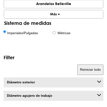
Arandelas Belleville
Más
Sistema de medidas
Imperiales/Pulgadas
Métricas
Filter
Reiniciar todo
Diámetro exterior
Diámetro agujero de trabajo