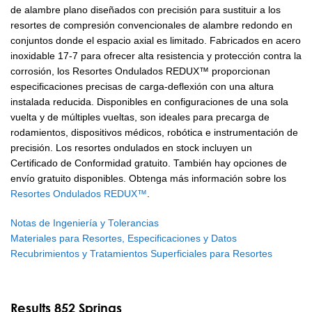
de alambre plano diseñados con precisión para sustituir a los
resortes de compresión convencionales de alambre redondo en
conjuntos donde el espacio axial es limitado. Fabricados en acero
inoxidable 17-7 para ofrecer alta resistencia y protección contra la
corrosión, los Resortes Ondulados REDUX™ proporcionan
especificaciones precisas de carga-deflexión con una altura
instalada reducida. Disponibles en configuraciones de una sola
vuelta y de múltiples vueltas, son ideales para precarga de
rodamientos, dispositivos médicos, robótica e instrumentación de
precisión. Los resortes ondulados en stock incluyen un
Certificado de Conformidad gratuito. También hay opciones de
envío gratuito disponibles. Obtenga más información sobre los
Resortes Ondulados REDUX™
.
Notas de Ingeniería y Tolerancias
Materiales para Resortes, Especificaciones y Datos
Recubrimientos y Tratamientos Superficiales para Resortes
Results 852 Springs