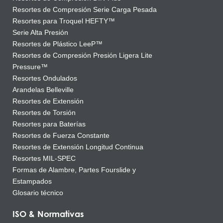
Resortes de Compresión Serie Carga Pesada
Resortes para Troquel HEFTY™
Serie Alta Presión
Resortes de Plástico LeeP™
Resortes de Compresión Presión Ligera Lite
Pressure™
Resortes Ondulados
Arandelas Belleville
Resortes de Extensión
Resortes de Torsión
Resortes para Baterías
Resortes de Fuerza Constante
Resortes de Extensión Longitud Continua
Resortes MIL-SPEC
Formas de Alambre, Partes Fourslide y
Estampados
Glosario técnico
ISO & Normativas