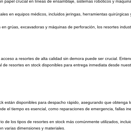
 un papel crucial en líneas de ensamblaje, sistemas robóticos y máqu
ales en equipos médicos, incluidos jeringas, herramientas quirúrgicas y
os en grúas, excavadoras y máquinas de perforación, los resortes indus
r acceso a resortes de alta calidad sin demora puede ser crucial. Ente
al de resortes en stock disponibles para entrega inmediata desde nuest
ock están disponibles para despacho rápido, asegurando que obtenga lo
onde el tiempo es esencial, como reparaciones de emergencia, fallas i
o de los tipos de resortes en stock más comúnmente utilizados, inclui
en varias dimensiones y materiales.