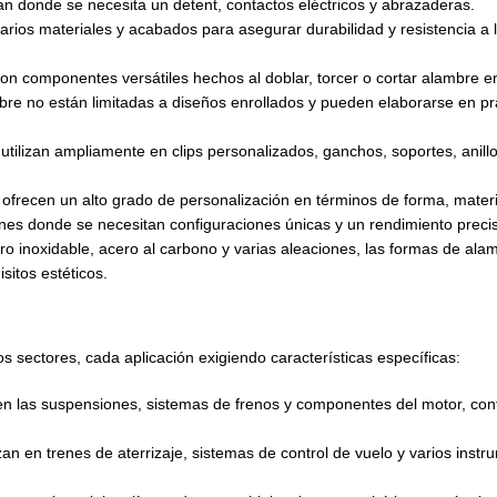
 donde se necesita un detent, contactos eléctricos y abrazaderas.
varios materiales y acabados para asegurar durabilidad y resistencia a l
on componentes versátiles hechos al doblar, torcer o cortar alambre en 
mbre no están limitadas a diseños enrollados y pueden elaborarse en p
utilizan ampliamente en clips personalizados, ganchos, soportes, anill
ofrecen un alto grado de personalización en términos de forma, materi
iones donde se necesitan configuraciones únicas y un rendimiento preci
 inoxidable, acero al carbono y varias aleaciones, las formas de ala
sitos estéticos.
s sectores, cada aplicación exigiendo características específicas:
 en las suspensiones, sistemas de frenos y componentes del motor, cont
lizan en trenes de aterrizaje, sistemas de control de vuelo y varios ins