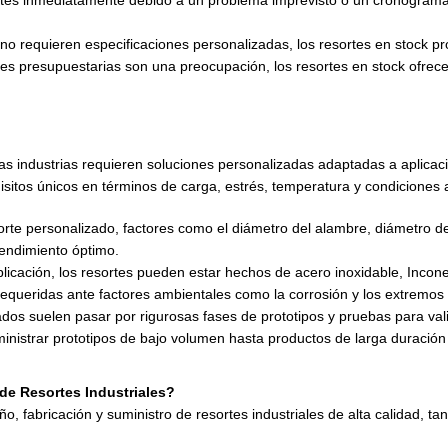
tes inmediatamente debido a un problema imprevisto o un cronograma d
 no requieren especificaciones personalizadas, los resortes en stock pr
iones presupuestarias son una preocupación, los resortes en stock ofrece
s industrias requieren soluciones personalizadas adaptadas a aplicacio
sitos únicos en términos de carga, estrés, temperatura y condiciones 
sorte personalizado, factores como el diámetro del alambre, diámetro d
endimiento óptimo.
licación, los resortes pueden estar hechos de acero inoxidable, Inconel
ia requeridas ante factores ambientales como la corrosión y los extremo
ados suelen pasar por rigurosas fases de prototipos y pruebas para val
nistrar prototipos de bajo volumen hasta productos de larga duración 
de Resortes Industriales?
ño, fabricación y suministro de resortes industriales de alta calidad, 