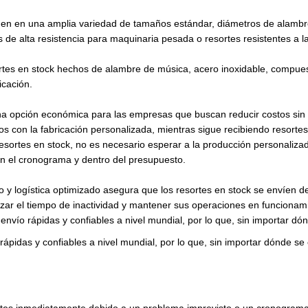
enen en una amplia variedad de tamaños estándar, diámetros de alamb
s de alta resistencia para maquinaria pesada o resortes resistentes a 
tes en stock hechos de alambre de música, acero inoxidable, compuest
icación.
na opción económica para las empresas que buscan reducir costos sin c
os con la fabricación personalizada, mientras sigue recibiendo resortes 
resortes en stock, no es necesario esperar a la producción personaliza
 el cronograma y dentro del presupuesto.
o y logística optimizado asegura que los resortes en stock se envíen 
izar el tiempo de inactividad y mantener sus operaciones en funcionam
nvío rápidas y confiables a nivel mundial, por lo que, sin importar d
ápidas y confiables a nivel mundial, por lo que, sin importar dónde s