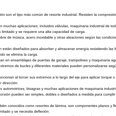
ón son el tipo más común de resorte industrial. Resisten la compresión
 en muchas aplicaciones, incluidos válvulas, maquinaria industrial de tod
 limitado y se requiere una alta capacidad de carga.
e de música, acero inoxidable y otras aleaciones según las condicio
ón están diseñados para absorber y almacenar energía resistiendo las 
ndo se elimina la carga.
ran en ensamblajes de puertas de garaje, trampolines y maquinaria agr
extremos de bucles y diferentes materiales pueden personalizarse según
funcionan al torcer sus extremos a lo largo del eje para aplicar torque
r dirección.
nes automotrices, bisagras y muchas aplicaciones de maquinaria industri
 torsión pueden ser simples, dobles o diseñados a medida para cumplir 
mbién conocidos como resortes de lámina, son componentes planos y fl
imitado y se necesita deflexión.