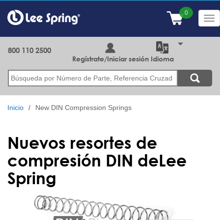
Pasar
al
Tog
contenido
nav
principal
800 110 2500
Regístrate/Iniciar sesión
Idioma
Buscar
Inicio
New DIN Compression Springs
Nuevos resortes de
compresión DIN deLee
Spring