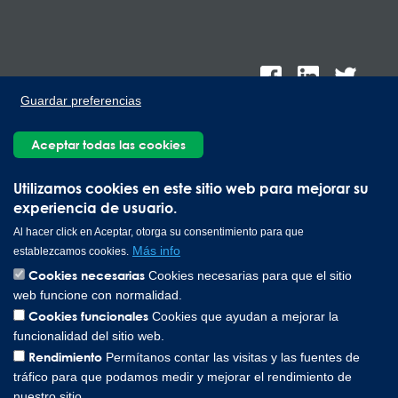
Guardar preferencias
Aceptar todas las cookies
Lee Spring de México, Ave. Apolo 519 Edificio 22, Parque
Utilizamos cookies en este sitio web para mejorar su
Industrial Kalos del Poniente, Carretera Monterrey-Saltillo Km.9,
experiencia de usuario.
Santa Catarina N.L. 66367 | 800 110 25 00
Al hacer click en Aceptar, otorga su consentimiento para que
Copyright © 2026 Lee Spring Company
Más info
establezcamos cookies.
Cookies necesarias
Cookies necesarias para que el sitio
web funcione con normalidad.
Cookies funcionales
Cookies que ayudan a mejorar la
funcionalidad del sitio web.
Rendimiento
Permítanos contar las visitas y las fuentes de
tráfico para que podamos medir y mejorar el rendimiento de
nuestro sitio.