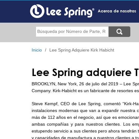
Pasar
al
Acerca de nosotros
contenido
principal
Buscar
Inicio
Lee Spring Adquiere Kirk Habicht
Lee Spring adquiere
BROOKLYN, New York, 26 de julio del 2019 – Lee Spring
Company. Kirk-Habicht es un fabricante de resortes e
Steve Kempf, CEO de Lee Spring, comentó “Kirk-Hab
instalaciones modernas que van a expandir nuestra c
más de 112 años en el negocio, así que es emociona
ambas compañías y para nuestros clientes. Los emp
estupendo servicio a sus clientes pero ahora tendrá
y capacidades de manufactura a nuestros clientes a 