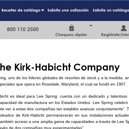
Resortes de catálogo
Solicita una cotización
Solicita un catálog
+
800 110 2500
Chequeo rápido
Regístrate/Inic
 The Kirk-Habicht Company
, uno de los líderes globales de resortes de stock y a la medida, an
speciales que opera en Rosedale, Maryland, el cual se fundó en 1907.
icht es ideal para Lee Spring: cuenta con un dedicado y talentoso
apacidad de manufactura en los Estados Unidos. Lee Spring celebró r
nte ver a estas dos compañías tan estables avanzar conjuntamente”. 
leados de Kirk-Habicht permanecerán en sus instalaciones actuale
n también acceso a una amplia gama de capacidades a través de Lee Sp
través de dos compañías muy experimentadas”.