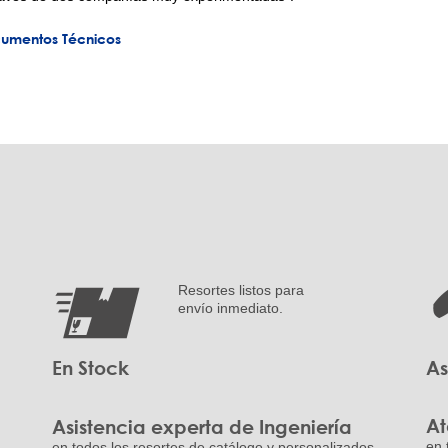
cumentos Técnicos
Resortes listos para
envío inmediato.
En Stock
As
At
Asistencia experta de Ingeniería
en 
en todos los resortes de catálogo y personalizados