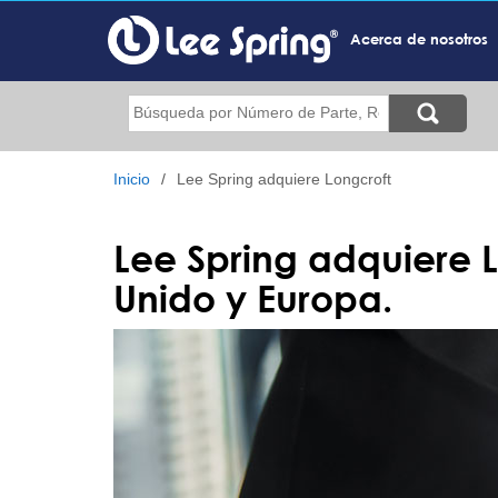
Pasar
al
Acerca de nosotros
contenido
principal
Buscar
Inicio
Lee Spring adquiere Longcroft
Lee Spring adquiere L
Unido y Europa.