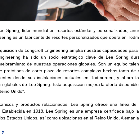
e Spring, líder mundial en resortes estándar y personalizados, anun
eering es un fabricante de resortes personalizados que opera en Todm
uisición de Longcroft Engineering amplía nuestras capacidades para a
ngineering ha sido un socio estratégico clave de Lee Spring dur
ejoramiento de nuestras operaciones globales. Son un equipo talent
de prototipos de corto plazo de resortes complejos hechos tanto de
clientes desde sus instalaciones actuales en Todmorden, y ahor
n globales de Lee Spring. Esta adquisición mejora la oferta disponibl
Reino Unido".
cánicos y productos relacionados. Lee Spring ofrece una línea de 
te. Establecida en 1918, Lee Spring es una empresa certificada baj
n los Estados Unidos, así como ubicaciones en el Reino Unido, Alemania
 y