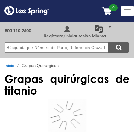
Pasar
al
Tog
contenido
nav
principal
800 110 2500
Regístrate/Iniciar sesión
Idioma
Buscar
Inicio
Grapas Quirurgicas
Grapas quirúrgicas de
titanio