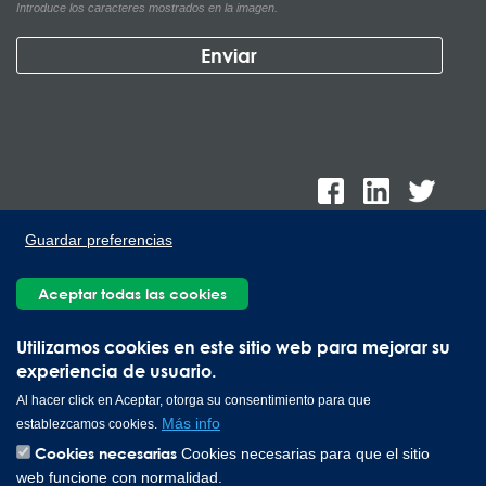
Introduce los caracteres mostrados en la imagen.
Guardar preferencias
Aceptar todas las cookies
Lee Spring de México, Ave. Apolo 519 Edificio 22, Parque
Industrial Kalos del Poniente, Carretera Monterrey-Saltillo Km.9,
Utilizamos cookies en este sitio web para mejorar su
Santa Catarina N.L. 66367 | 800 110 25 00
experiencia de usuario.
Copyright © 2026 Lee Spring Company
Al hacer click en Aceptar, otorga su consentimiento para que
Más info
establezcamos cookies.
Cookies necesarias
Cookies necesarias para que el sitio
web funcione con normalidad.