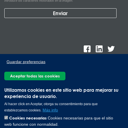
Introduce los caracteres mostrados en la imagen.
Guardar preferencias
Aceptar todas las cookies
Lee Spring de México, Ave. Apolo 519 Edificio 22, Parque
Industrial Kalos del Poniente, Carretera Monterrey-Saltillo Km.9,
Utilizamos cookies en este sitio web para mejorar su
Santa Catarina N.L. 66367 | 800 110 25 00
experiencia de usuario.
Copyright © 2026 Lee Spring Company
Al hacer click en Aceptar, otorga su consentimiento para que
Más info
establezcamos cookies.
Cookies necesarias
Cookies necesarias para que el sitio
web funcione con normalidad.