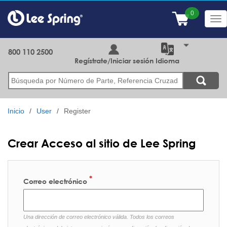
Pasar
al
Tog
contenido
nav
principal
800 110 2500
Regístrate/Iniciar sesión
Idioma
Buscar
Inicio
User
Register
Crear Acceso al sitio de Lee Spring
Correo electrónico
Una dirección de correo electrónico válida. Todos los correos