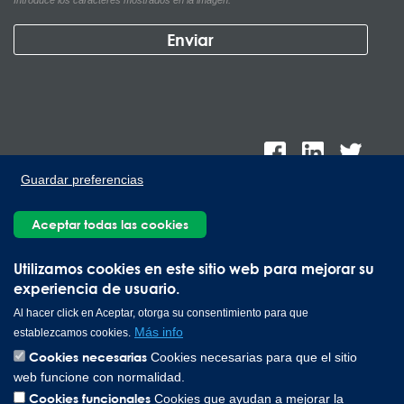
Introduce los caracteres mostrados en la imagen.
Guardar preferencias
Aceptar todas las cookies
Lee Spring de México, Ave. Apolo 519 Edificio 22, Parque
Utilizamos cookies en este sitio web para mejorar su
Industrial Kalos del Poniente, Carretera Monterrey-Saltillo Km.9,
experiencia de usuario.
Santa Catarina N.L. 66367 | 800 110 25 00
Al hacer click en Aceptar, otorga su consentimiento para que
Copyright © 2026 Lee Spring Company
Más info
establezcamos cookies.
Cookies necesarias
Cookies necesarias para que el sitio
web funcione con normalidad.
Cookies funcionales
Cookies que ayudan a mejorar la