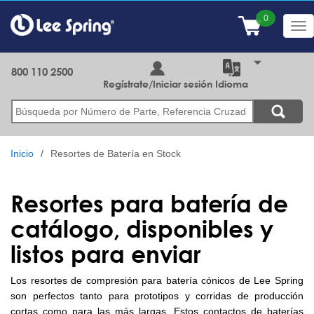
Pasar
al
Tog
contenido
nav
principal
800 110 2500
Regístrate/Iniciar sesión
Idioma
Buscar
Inicio
Resortes de Batería en Stock
Resortes para batería de
catálogo, disponibles y
listos para enviar
Los resortes de compresión para batería cónicos de Lee Spring
son perfectos tanto para prototipos y corridas de producción
cortas como para las más largas. Estos contactos de baterías