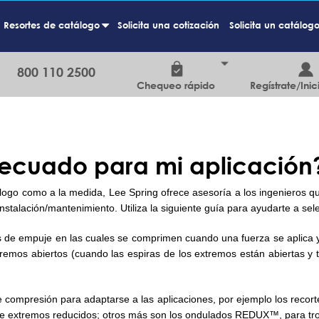
Resortes de catálogo
Solicita una cotización
Solicita un catálog
+
800 110 2500
Chequeo rápido
Regístrate/Inic
decuado para mi aplicación
logo como a la medida, Lee Spring ofrece asesoría a los ingenieros 
talación/mantenimiento. Utiliza la siguiente guía para ayudarte a selec
s de empuje en las cuales se comprimen cuando una fuerza se aplica y
remos abiertos (cuando las espiras de los extremos están abiertas y t
 compresión para adaptarse a las aplicaciones, por ejemplo los recorte
os de extremos reducidos; otros más son los ondulados REDUX™, para tro