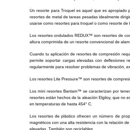
Un resorte para Troquel es aquel que es apropiado 
resortes de metal de tareas pesadas idealmente dirig
usarse como resortes para troquel o como resorte de t
Los resortes ondulados REDUX™ son resortes de comp
altura comprimida de un resorte convencional de ala
Cuando tu aplicación de resortes de compresión requi
permite soportar cargas elevadas con deflexiones re
regularmente para resolver problemas de vibración, ex
Los resortes Lite Pressure™ son resortes de compresió
Los mini resortes Bantam™ se caracterizan por tene
resortes están hechos de la aleación Elgiloy, que no
en temperaturas de hasta 454° C.
Los resortes de plástico ofrecen un número de prop
magnéticos con una alta resistencia con la relación de
elevadas. También son reciclables.