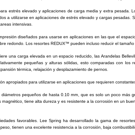
para estrés elevado y aplicaciones de carga media y extra pesada.
idos a utilizarse en aplicaciones de estrés elevado y cargas pesadas.
areas intensivas.
resión diseñados para usarse en aplicaciones en las que el espacio
mbre redondo. Los resortes REDUX™ pueden incluso reducir el tamaño
ere una carga elevada en un espacio reducido, las Arandelas Bellevill
lativamente pequeñas y alturas sólidas, esto comparadas con los res
pansión térmica, relajación y desplazamiento de pernos.
n apropiados para utilizarse en aplicaciones que requieren constantes
r diámetros pequeños de hasta 0.10 mm, que es solo un poco más g
 es magnético, tiene alta dureza y es resistente a la corrosión en un
iedades favorables. Lee Spring ha desarrollado la gama de resortes
 peso, tienen una excelente resistencia a la corrosión, baja combustibil