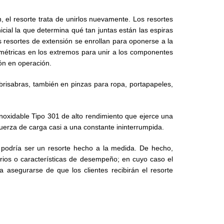
el resorte trata de unirlos nuevamente. Los resortes
cial la que determina qué tan juntas están las espiras
os resortes de extensión se enrollan para oponerse a la
eométricas en los extremos para unir a los componentes
ón en operación.
 brisabras, también en pinzas para ropa, portapapeles,
Inoxidable Tipo 301 de alto rendimiento que ejerce una
 fuerza de carga casi a una constante ininterrumpida.
n podría ser un resorte hecho a la medida. De hecho,
orios o características de desempeño; en cuyo caso el
asegurarse de que los clientes recibirán el resorte