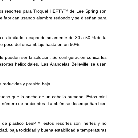
 Los resortes para Troquel HEFTY™ de Lee Spring son
 Se fabrican usando alambre redondo y se diseñan para
 es limitado, ocupando solamente de 30 a 50 % de la
 o peso del ensamblaje hasta en un 50%.
e pueden ser la solución. Su configuración cónica les
ortes helicoidales. Las Arandelas Belleville se usan
 reducidas y presión baja.
rueso que lo ancho de un cabello humano. Estos mini
 buen número de ambientes. También se desempeñan bien
 de plástico LeeP™; estos resortes son inertes y no
idad, baja toxicidad y buena estabilidad a temperaturas