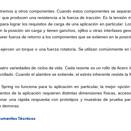
xtremos a otros componentes. Cuando estos componentes se separan, 
ue producen una resistencia a la fuerza de tracción. Es la tensión ini
 para lograr los requisitos de carga de una aplicación en particular. L
la posición sin carga y tienen ganchos, ojillos u otras interfases g
veer fuerza de retorno a los componentes que se extienen en la posici
 ejercen un torque o una fuerza rotatoria. Se utilizan comúnmente en
tro variedades de ciclos de vida. Cada resorte es un rollo de Acero 
nrollado. Cuando el alambre se extiende, el estrés inherente resiste la
 Spring no funciona para tu aplicación en particular, la mejor opció
tos de la aplicación requieren distintas dimensiones físicas, acces
nar una rápida respuesta con prototipos y muestras de prueba para 
in demoras.
cumentos Técnicos