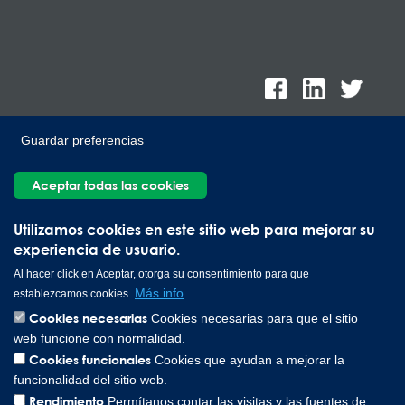
Guardar preferencias
Aceptar todas las cookies
Lee Spring de México, Ave. Apolo 519 Edificio 22, Parque
Industrial Kalos del Poniente, Carretera Monterrey-Saltillo Km.9,
Utilizamos cookies en este sitio web para mejorar su
Santa Catarina N.L. 66367 | 800 110 25 00
experiencia de usuario.
Copyright © 2026 Lee Spring Company
Al hacer click en Aceptar, otorga su consentimiento para que
Más info
establezcamos cookies.
Cookies necesarias
Cookies necesarias para que el sitio
web funcione con normalidad.
Cookies funcionales
Cookies que ayudan a mejorar la
funcionalidad del sitio web.
Rendimiento
Permítanos contar las visitas y las fuentes de