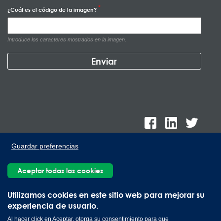
¿Cuál es el código de la imagen?
Introduce los caracteres mostrados en la imagen.
Guardar preferencias
Aceptar todas las cookies
Lee Spring de México, Ave. Apolo 519 Edificio 22, Parque
Industrial Kalos del Poniente, Carretera Monterrey-Saltillo Km.9,
Utilizamos cookies en este sitio web para mejorar su
Santa Catarina N.L. 66367 | 800 110 25 00
experiencia de usuario.
Copyright © 2026 Lee Spring Company
Al hacer click en Aceptar, otorga su consentimiento para que