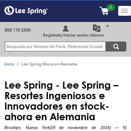
Pasar
al
Tog
contenido
nav
principal
800 110 2500
Regístrate/Iniciar sesión
Idioma
Buscar
Inicio
Lee Spring Ahora en Alemania
Lee Spring
-
Lee Spring –
Resortes Ingeniosos e
Innovadores en stock-
ahora en Alemania
Brooklyn, Nueva York((9 de noviembre de 2016)
— El