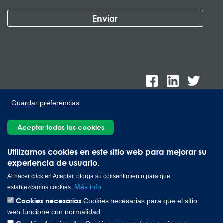
Guardar preferencias
Aceptar todas las cookies
Lee Spring de México, Ave. Apolo 519 Edificio 22, Parque
Industrial Kalos del Poniente, Carretera Monterrey-Saltillo Km.9,
Utilizamos cookies en este sitio web para mejorar su
Santa Catarina N.L. 66367 | 800 110 25 00
experiencia de usuario.
Copyright © 2026 Lee Spring Company
Al hacer click en Aceptar, otorga su consentimiento para que
Más info
establezcamos cookies.
Cookies necesarias
Cookies necesarias para que el sitio
web funcione con normalidad.