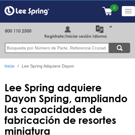
Pasar
al
Tog
contenido
nav
principal
800 110 2500
Regístrate/Iniciar sesión
Idioma
Buscar
Inicio
Lee Spring Adquiere Dayon
Lee Spring adquiere
Dayon Spring, ampliando
las capacidades de
fabricación de resortes
miniatura