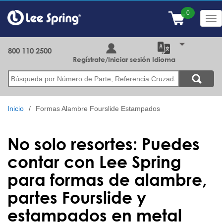
Pasar
al
Tog
contenido
nav
principal
800 110 2500
Regístrate/Iniciar sesión
Idioma
Buscar
Inicio
Formas Alambre Fourslide Estampados
No solo resortes: Puedes
contar con Lee Spring
para formas de alambre,
partes Fourslide y
estampados en metal